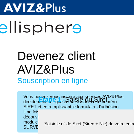
Devenez client
AVIZ&Plus
Souscription en ligne
Vous pouvez vous inscrire aux services
AVIZ&Plus
Etape 1 -
Saisie du Siret
directement en ligne en saisissant votre numéro
SIRET et en remplissant le formulaire d'adhésion.
Une fois votre souscription validée, vous pourrez
découvrir en toute autonomie l'ensemble des
modules
AVIZ&Plus
: CIBLER - CONSULTER &
Saisir le n° de Siret (Siren + Nic) de votre ent
SURVEILLER - PILOTER.